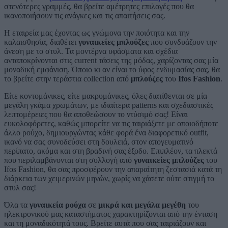
στενότερες γραμμές, θα βρείτε αμέτρητες επιλογές που θα
ικανοποιήσουν τις ανάγκες και τις απαιτήσεις σας.
Η εταιρεία μας έχοντας ως γνώμονα την ποιότητα και την
καλαισθησία, διαθέτει
γυναικείες μπλούζες
που συνδυάζουν την
άνεση με το στυλ. Τα μοντέρνα υφάσματα και σχέδια
ανταποκρίνονται στις current τάσεις της μόδας, χαρίζοντας σας μία
μοναδική εμφάνιση. Όποιο κι αν είναι το ύφος ενδυμασίας σας, θα
το βρείτε στην τεράστια collection από
μπλούζες
του
Ifos Fashion
.
Είτε κοντομάνικες, είτε μακρυμάνικες, όλες διατίθενται σε μία
μεγάλη γκάμα χρωμάτων, με ιδιαίτερα patterns και σχεδιαστικές
λεπτομέρειες που θα αποθεώσουν το ντύσιμό σας! Είναι
ευκολοφόρετες, καθώς μπορείτε να τις ταιριάξετε με οποιοδήποτε
άλλο ρούχο, δημιουργώντας κάθε φορά ένα διαφορετικό outfit,
ικανό να σας συνοδεύσει στη δουλειά, στον απογευματινό
περίπατο, ακόμα και στη βραδινή σας έξοδο. Επιπλέον, τα πλεκτά
που περιλαμβάνονται στη συλλογή από
γυναικείες μπλούζες
του
Ifos Fashion, θα σας προσφέρουν την απαραίτητη ζεστασιά κατά τη
διάρκεια των χειμερινών μηνών, χωρίς να χάσετε ούτε στιγμή το
στυλ σας!
Όλα τα
γυναικεία ρούχα
σε
μικρά και μεγάλα μεγέθη
του
ηλεκτρονικού μας καταστήματος χαρακτηρίζονται από την ένταση
και τη μοναδικότητά τους. Βρείτε αυτά που σας ταιριάζουν και