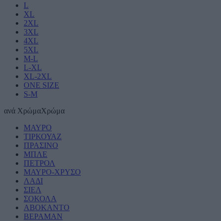
L
XL
2XL
3XL
4XL
5XL
M-L
L-XL
XL-2XL
ONE SIZE
S-M
ανά
Χρώμα
Χρώμα
ΜΑΥΡΟ
ΤΙΡΚΟΥΑΖ
ΠΡΑΣΙΝΟ
ΜΠΛΕ
ΠΕΤΡΟΛ
ΜΑΥΡΟ-ΧΡΥΣΟ
ΛΑΔΙ
ΣΙΕΛ
ΣΟΚΟΛΑ
ΑΒΟΚΑΝΤΟ
ΒΕΡΑΜΑΝ