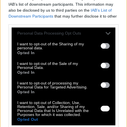
IAB’s list of downstream participants. This information may
also be disclosed by us to third parties on the
IAB’s List of
Downstream Participants
that may further disclose it to other
third parties.
Please note that this website/app uses one or more Google
Personal Data Processing Opt Outs
services and may gather and store information including but
not limited to your visit or usage behaviour. You may click to
I want to opt-out of the Sharing of my
personal data.
grant or deny consent to Google and its third-party tags to
Opted In
use your data for below specified purposes in below Google
Αμάνικο Αέρινο Τοπ Με Γεωμετρικό
consent section.
I want to opt-out of the Sale of my
Μοτίβο Κύκλων Σε Καφέ Και Σιέλ-4544
Personal Data.
Opted In
Παράδοση σε 1 - 3 ημέρες
I want to opt-out of processing my
39,99 €
Personal Data for Targeted Advertising.
19,99 €
Opted In
I want to opt-out of Collection, Use,
Retention, Sale, and/or Sharing of my
Personal Data that Is Unrelated with the
Purposes for which it was collected.
Opted Out