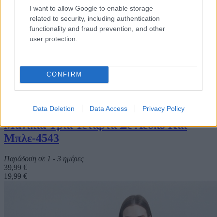
I want to allow Google to enable storage
related to security, including authentication
functionality and fraud prevention, and other
user protection.
CONFIRM
Data Deletion
Data Access
Privacy Policy
Floral Off-Shoulder Μπλούζα Με
Μανίκια Τρία Τέταρτα Σε Λευκό Και
Μπλε-4543
Παράδοση σε 1 - 3 ημέρες
39,99 €
19,99 €