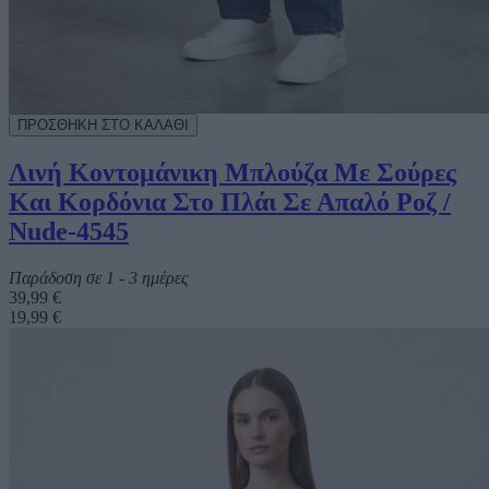
Λινή Κοντομάνικη Μπλούζα Με Σούρες
Και Κορδόνια Στο Πλάι Σε Απαλό Ροζ /
Nude-4545
Παράδοση σε 1 - 3 ημέρες
39,99 €
19,99 €