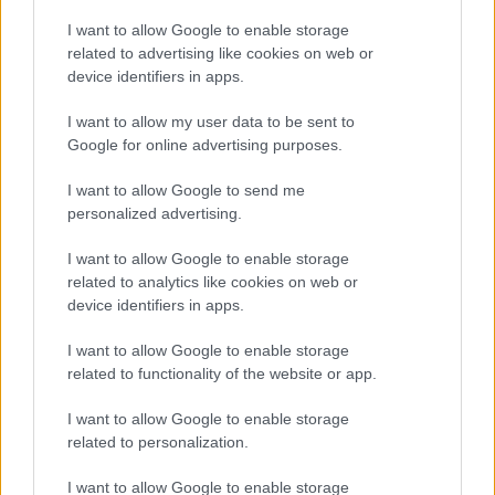
Τρόποι Πληρωμής
I want to allow Google to enable storage
Τρόποι Αποστολής
related to advertising like cookies on web or
Megethologio would go here
device identifiers in apps.
Αλλαγές και επιστροφές
I want to allow my user data to be sent to
Θέλουμε να είστε απόλυτα ικανοποιημένοι με την αγορά σας.
Google for online advertising purposes.
Εάν είστε δυστυχισμένοι για οποιοδήποτε λόγο, θα δεχτούμε με
I want to allow Google to send me
χαρά την επιστροφή / ανταλλαγή ενός αφόρετου προιόντος μέσα σε
14 εργάσιμες ημέρες από την ημερομηνία παραλαβής του
personalized advertising.
προϊόντος.
Έχετε το δικαίωμα να επιστρέψετε τα προϊόντα που αγοράσατε και
I want to allow Google to enable storage
να ζητήσετε την αντικατάσταση τους όταν
related to analytics like cookies on web or
device identifiers in apps.
- με αποδεδειγμένη υπαιτιότητα του ifos-shop.gr πουλήθηκαν
λανθασμένα προϊόντα ή προϊόντα κακής και ελαττωματικής
ποιότητας (λάθος στη λήψη της παραγγελίας, στην τιμολόγηση,
I want to allow Google to enable storage
στην αποστολή κ.λ.π.) και
related to functionality of the website or app.
- σε όλες τις περιπτώσεις στις οποίες υπήρξε πρόβλημα /
I want to allow Google to enable storage
πραγματικό ελάττωμα ή αλλοίωση στο προϊόν.
related to personalization.
Σε αυτές τις περιπτώσεις η εταιρεία μας αναλαμβάνει το κόστος της
μεταφοράς αλλά και της αποστολής του αντικαθιστώμενου
I want to allow Google to enable storage