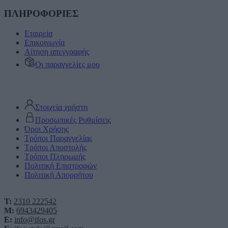
ΠΛΗΡΟΦΟΡΙΕΣ
Εταιρεία
Επικοινωνία
Αίτηση απεγγραφής
Οι παραγγελίες μου
Στοιχεία χρήστη
Προσωπικές Ρυθμίσεις
Όροι Χρήσης
Τρόποι Παραγγελίας
Τρόποι Αποστολής
Τρόποι Πληρωμής
Πολιτική Επιστροφών
Πολιτική Απορρήτου
T:
2310 222542
M:
6943429405
E:
info@ifos.gr