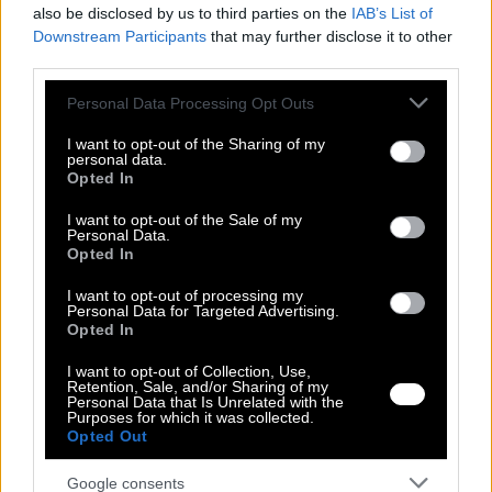
also be disclosed by us to third parties on the
IAB’s List of
Downstream Participants
that may further disclose it to other
Κωδικός: DG08-1
third parties.
Διαθεσιμότητα:
Παράδοση σε 1 - 3 ημέρες
Please note that this website/app uses one or more Google
Personal Data Processing Opt Outs
34,99 €
services and may gather and store information including but
23,99 €
not limited to your visit or usage behaviour. You may click to
I want to opt-out of the Sharing of my
Δείτε περισσότερα
από Γυναικεία Παντελόνια
personal data.
grant or deny consent to Google and its third-party tags to
Χρώμα
Χρώμα
Opted In
use your data for below specified purposes in below Google
XS
consent section.
I want to opt-out of the Sale of my
S
Personal Data.
Opted In
M
L
I want to opt-out of processing my
Regular Fit
Plus Size
Personal Data for Targeted Advertising.
Ποσότητα:
Opted In
I want to opt-out of Collection, Use,
Retention, Sale, and/or Sharing of my
Personal Data that Is Unrelated with the
Purposes for which it was collected.
Opted Out
Ρωτήστε για το προϊόν
Αλλαγή Προϊόντος
Google consents