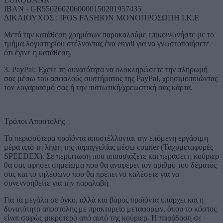
IBAN - GR5502602060000150201957435
ΔΙΚΑΙΟΥΧΟΣ : IFOS FASHION ΜΟΝΟΠΡΟΣΩΠΗ Ι.Κ.Ε
Μετά την κατάθεση χρημάτων παρακαλούμε επικοινωνήστε με το
τμήμα λογιστηρίου στέλνοντας ένα email για να γνωστοποιήσετε
ότι έγινε η κατάθεση.
3. PayPal: Έχετε τη δυνατότητα να ολοκληρώσετε την πληρωμή
σας μέσω του ασφαλούς συστήματος της PayPal, χρησιμοποιώντας
τον λογαριασμό σας ή την πιστωτική/χρεωστική σας κάρτα.
Τρόποι Αποστολής
Τα περισσότερα προϊόντα αποστέλλονται την επόμενη εργάσιμη
μέρα από τη λήψη της παραγγελίας μέσω courier (Ταχυμεταφορές
SPEEDEX). Σε περίπτωση που απουσιάζετε και περάσει η κούριερ
θα σας αφήσει σημείωμα που θα αναφέρει τον αριθμό του δέματός
σας και το τηλέφωνο που θα πρέπει να καλέσετε για να
συνεννοηθείτε για την παραλαβή.
Για τα μεγάλα σε όγκο, αλλά και βάρος προϊόντα υπάρχει και η
δυνατότητα αποστολής με πρακτορείο μεταφορών, όπου το κόστος
είναι σαφώς μικρότερο από αυτό της κούριερ. Η παράδοση σε