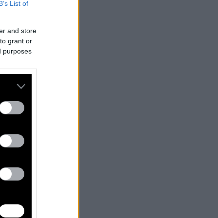
B’s List of
er and store
to grant or
ed purposes