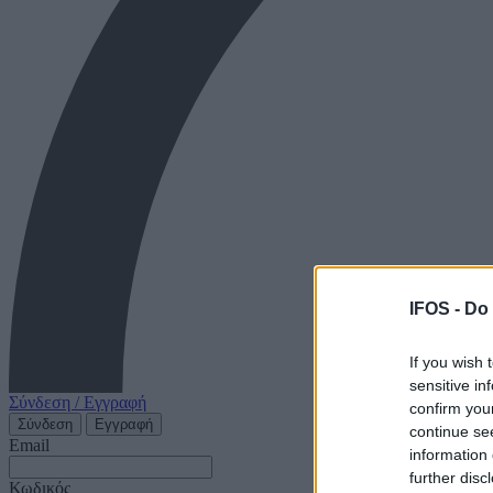
IFOS -
Do 
If you wish 
sensitive in
Σύνδεση / Εγγραφή
confirm you
Σύνδεση
Εγγραφή
continue se
Email
information 
further disc
Κωδικός