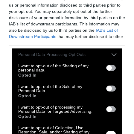
us or personal information disclosed to third parties prior to
your opt-out. You may separately opt-out of the further
Κωδικός: 2985
disclosure of your personal information by third parties on the
Διαθεσιμότητα:
IAB’s list of downstream participants. This information may
Παράδοση σε 1 - 3 ημέρες
32,90 €
also be disclosed by us to third parties on the
IAB’s List of
24,99 €
Downstream Participants
that may further disclose it to other
Δείτε περισσότερα
από ΑΜΑΝΙΚΑ
third parties.
Χρώμα
Χρώμα
Please note that this website/app uses one or more Google
Personal Data Processing Opt Outs
Μέγεθος
services and may gather and store information including but
L
not limited to your visit or usage behaviour. You may click to
I want to opt-out of the Sharing of my
XL
personal data.
grant or deny consent to Google and its third-party tags to
Opted In
2XL
use your data for below specified purposes in below Google
3XL
consent section.
I want to opt-out of the Sale of my
4XL
Personal Data.
Regular Fit
Plus Size
Opted In
Ποσότητα:
I want to opt-out of processing my
Personal Data for Targeted Advertising.
Opted In
I want to opt-out of Collection, Use,
Retention, Sale, and/or Sharing of my
Ρωτήστε για το προϊόν