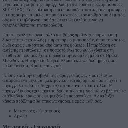
μέρα από τη λήψη της παραγγελίας μέσω courier (Ταχυμεταφορές
SPEEDEX). Σε περίπτωση που απουσιάζετε και περάσει η κούριερ
θα σας αφήσει σημείωμα που θα αναφέρει τον αριθμό του δέματός
σας και το τηλέφωνο που θα πρέπει να καλέσετε για να
συνεννοηθείτε για την παραλαβή.
Για τα μεγάλα σε όγκο, αλλά και βάρος προϊόντα υπάρχει και η
δυνατότητα αποστολής με πρακτορείο μεταφορών, όπου το κόστος
είναι σαφώς μικρότερο από αυτό της κούριερ. Η παράδοση σε
αυτές τις περιπτώσεις (σε ποσοστό άνω του 90%) γίνεται στη
διεύθυνση που μας έχετε δηλώσει την επομένη μέρα σε Θράκη,
Μακεδονία, Ηπειρο και Στερεά Ελλάδα και σε δύο ημέρες σε
Πελοπόννησο, Κρήτη και νησιά.
Επίσης κατά την υποβολή της παραγγελίας σας επιστρέφεται
αυτόματα ένα μήνυμα ηλεκτρονικού ταχυδρομείου που δείχνει τι
παραγγείλατε. Εσείς δε χρειάζεται να κάνετε τίποτε άλλο. Η
παραγγελία σας έχει πάρει το δρόμο της και μπορείτε να βλέπετε τα
στάδια διεκπεραίωσης στην εξέλιξη παραγγελίας. Αν υπάρξει
κάποιο πρόβλημα θα επικοινωνήσουμε εμείς μαζί σας.
Μεταφορές - Επιστροφές
Αρχεία
Μεταφορές - Επιστροφές