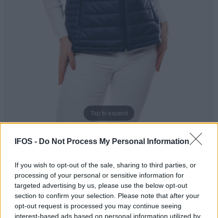
Tap to expand
IFOS -
Do Not Process My Personal Information
If you wish to opt-out of the sale, sharing to third parties, or
processing of your personal or sensitive information for
targeted advertising by us, please use the below opt-out
section to confirm your selection. Please note that after your
opt-out request is processed you may continue seeing
Αμάνικο τζάκετ-2985
interest-based ads based on personal information utilized by