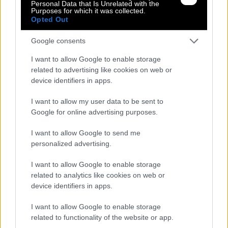
Personal Data that Is Unrelated with the
Purposes for which it was collected.
Αλλαγή Προϊόντος
Opted Out
Τρόποι Πληρωμής
Τρόποι Αποστολής
Google consents
Περιγραφή
I want to allow Google to enable storage
related to advertising like cookies on web or
Αμάνικο τζάκετ με διακοσμητικά γαζιά,τσέπες και φερμουάρ στο
device identifiers in apps.
μπροστά μέρος.
I want to allow my user data to be sent to
100% polyester.
Google for online advertising purposes.
Megethologio would go here
I want to allow Google to send me
Αλλαγές και επιστροφές
personalized advertising.
Θέλουμε να είστε απόλυτα ικανοποιημένοι με την αγορά σας.
I want to allow Google to enable storage
Εάν είστε δυστυχισμένοι για οποιοδήποτε λόγο, θα δεχτούμε με
χαρά την επιστροφή / ανταλλαγή ενός αφόρετου προιόντος μέσα σε
related to analytics like cookies on web or
14 εργάσιμες ημέρες από την ημερομηνία παραλαβής του
device identifiers in apps.
προϊόντος.
Έχετε το δικαίωμα να επιστρέψετε τα προϊόντα που αγοράσατε και
I want to allow Google to enable storage
να ζητήσετε την αντικατάσταση τους όταν
related to functionality of the website or app.
- με αποδεδειγμένη υπαιτιότητα του ifos-shop.gr πουλήθηκαν