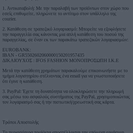
1. Αντικαταβολή: Με την παραλαβή των προϊόντων στον χώρο που
εσείς επιθυμείτε, πληρώνετε το αντίτιμο στον υπάλληλο της
courier.
2. Κατάθεση σε τραπεζικό λογαριασμό: Μπορείτε να εξοφλήσετε
την παραγγελία σας κάνοντας μια απλή κατάθεση του ποσού της
παραγγελίας, σε έναν εκ των παρακάτω τραπεζικών λογαριασμών:
EUROBANK:
IBAN - GR5502602060000150201957435
ΔΙΚΑΙΟΥΧΟΣ : IFOS FASHION ΜΟΝΟΠΡΟΣΩΠΗ Ι.Κ.Ε
Μετά την κατάθεση χρημάτων παρακαλούμε επικοινωνήστε με το
τμήμα λογιστηρίου στέλνοντας ένα email για να γνωστοποιήσετε
ότι έγινε η κατάθεση.
3. PayPal: Έχετε τη δυνατότητα να ολοκληρώσετε την πληρωμή
σας μέσω του ασφαλούς συστήματος της PayPal, χρησιμοποιώντας
τον λογαριασμό σας ή την πιστωτική/χρεωστική σας κάρτα.
Τρόποι Αποστολής
Τα περισσότερα προϊόντα αποστέλλονται την επόμενη εργάσιμη