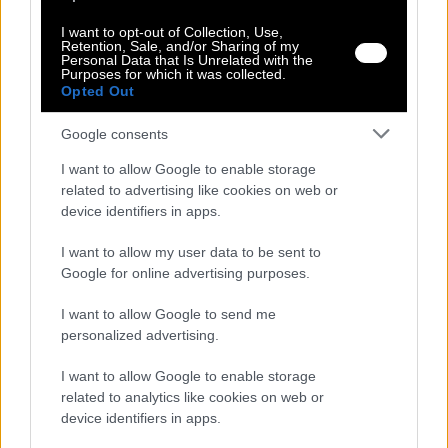
I want to opt-out of Collection, Use,
Αλλαγές και επιστροφές
Retention, Sale, and/or Sharing of my
Θέλουμε να είστε απόλυτα ικανοποιημένοι με την αγορά
Personal Data that Is Unrelated with the
σας.
Purposes for which it was collected.
Opted Out
Εάν είστε δυστυχισμένοι για οποιοδήποτε λόγο, θα δεχτούμε
με χαρά την επιστροφή / ανταλλαγή ενός αφόρετου προιόντος
Google consents
μέσα σε 14 εργάσιμες ημέρες από την ημερομηνία
παραλαβής του προϊόντος.
I want to allow Google to enable storage
Έχετε το δικαίωμα να επιστρέψετε τα προϊόντα που
related to advertising like cookies on web or
αγοράσατε και να ζητήσετε την αντικατάσταση τους όταν
device identifiers in apps.
- με αποδεδειγμένη υπαιτιότητα του ifos-shop.gr πουλήθηκαν
λανθασμένα προϊόντα ή προϊόντα κακής και ελαττωματικής
I want to allow my user data to be sent to
ποιότητας (λάθος στη λήψη της παραγγελίας, στην
Google for online advertising purposes.
τιμολόγηση, στην αποστολή κ.λ.π.) και
I want to allow Google to send me
- σε όλες τις περιπτώσεις στις οποίες υπήρξε πρόβλημα /
πραγματικό ελάττωμα ή αλλοίωση στο προϊόν.
personalized advertising.
Σε αυτές τις περιπτώσεις η εταιρεία μας αναλαμβάνει το
I want to allow Google to enable storage
κόστος της μεταφοράς αλλά και της αποστολής του
related to analytics like cookies on web or
αντικαθιστώμενου προιόντος.
device identifiers in apps.
Στην περίπτωση που δε σας κάνει, μπορείτε να το αλλάξετε