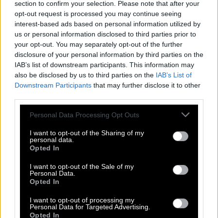
section to confirm your selection. Please note that after your
opt-out request is processed you may continue seeing
interest-based ads based on personal information utilized by
us or personal information disclosed to third parties prior to
your opt-out. You may separately opt-out of the further
disclosure of your personal information by third parties on the
IAB’s list of downstream participants. This information may
also be disclosed by us to third parties on the
IAB’s List of
Downstream Participants
that may further disclose it to other
third parties.
Please note that this website/app uses one or more Google
Personal Data Processing Opt Outs
services and may gather and store information including but
not limited to your visit or usage behaviour. You may click to
I want to opt-out of the Sharing of my
personal data.
grant or deny consent to Google and its third-party tags to
Opted In
0
use your data for below specified purposes in below Google
Καλάθι αγορών
consent section.
I want to opt-out of the Sale of my
Δεν υπάρχουν προϊόντα στο καλάθι σας.
Personal Data.
Δωρεάν μεταφορικά άνω των 40€
Opted In
Σύνολο
0 €
Προσθέστε Προϊόντα στο Καλάθι
I want to opt-out of processing my
Πολιτική Επιστροφών
Personal Data for Targeted Advertising.
Opted In