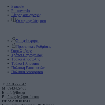
Εταιρεία
Επικοινωνία
Αίτηση απεγγραφής
Οι παραγγελίες μου
Στοιχεία χρήστη
Προσωπικές Ρυθμίσεις
Όροι Χρήσης
Τρόποι Παραγγελίας
Τρόποι Αποστολής
Τρόποι Πληρωμής
Πολιτική Επιστροφών
Πολιτική Απορρήτου
T:
2310 222542
M:
6943429405
E:
info@ifos.gr
E:
ifos.style@gmail.com
ΘΕΣΣΑΛΟΝΙΚΗ