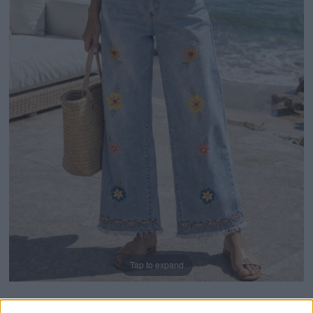
Tap to expand
Γυναικείο Ανοιχτό Μπλε Τζιν