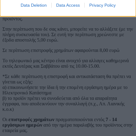
Data Deletion
Data Access
Privacy Policy
Σε αυτές τις περιπτώσεις η εταιρεία μας αναλαμβάνει το κόστος της
μεταφοράς αλλά και της αποστολής του αντικαθιστώμενου
προιόντος.
Στην περίπτωση που δε σας κάνει, μπορείτε να το αλλάξετε (με την
πλήρη συσκευασία του). Σε ευτή την περίπτωση χρεώνεστε με
έξοδα αποστολής 5,00 ευρώ.
Σε περίπτωση επιστροφής χρημάτων αφαιρούνται 8,00 ευρώ
Το τηλεφωνικό μας κέντρο είναι ανοιχτό για αλλαγες καθημερινά
εκτός Δευτέρας και Σαββάτου από τις 10.00-15.00.
*Σε κάθε περίπτωση η επιστροφή και αντικατάσταση θα πρέπει να
γίνεται ως εξής:
α) επικοινωνήσετε την ίδια ή την επομένη εργάσιμη ημέρα με το
Ηλεκτρονικό Κατάστημα
β) το προϊόν πρέπει να συνοδεύεται από όλα τα απαραίτητα
έγγραφα, που αποδεικνύουν την συναλλαγή (π.χ., Απ. Λιανικής
κ.ο.κ)
Οι
επιστροφές χρημάτων
πραγματοποιούνται εντός
7 - 14
εργάσιμων ημερών
από την ημέρα παραλαβής του προϊόντος στην
εταιρεία μας.