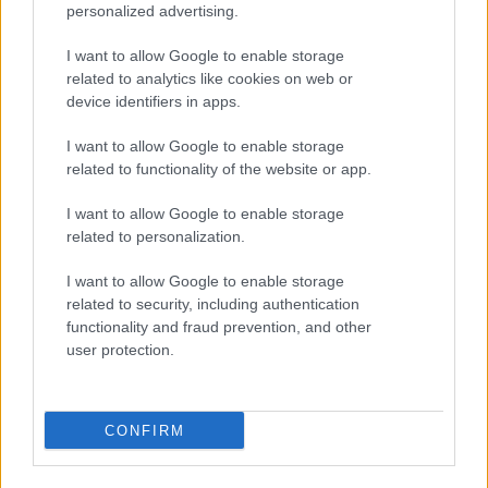
διακριτικό opening. Ιδανικό για resort εμφανίσεις, συνδυάζεται
personalized advertising.
τέλεια με το αντίστοιχο κεντητό τζιν παντελόνι, flat σανδάλια και
ψάθινη τσάντα, όπως ακριβώς στη φωτογραφία, για ένα
I want to allow Google to enable storage
ολοκληρωμένο και fresh summer look.
related to analytics like cookies on web or
98% Cotton- 2% Elastan
device identifiers in apps.
Megethologio would go here
I want to allow Google to enable storage
related to functionality of the website or app.
Αλλαγές και επιστροφές
Θέλουμε να είστε απόλυτα ικανοποιημένοι με την αγορά σας.
I want to allow Google to enable storage
Εάν είστε δυστυχισμένοι για οποιοδήποτε λόγο, θα δεχτούμε με
related to personalization.
χαρά την επιστροφή / ανταλλαγή ενός αφόρετου προιόντος μέσα σε
14 εργάσιμες ημέρες από την ημερομηνία παραλαβής του
I want to allow Google to enable storage
προϊόντος.
related to security, including authentication
Έχετε το δικαίωμα να επιστρέψετε τα προϊόντα που αγοράσατε και
να ζητήσετε την αντικατάσταση τους όταν
functionality and fraud prevention, and other
user protection.
- με αποδεδειγμένη υπαιτιότητα του ifos-shop.gr πουλήθηκαν
λανθασμένα προϊόντα ή προϊόντα κακής και ελαττωματικής
ποιότητας (λάθος στη λήψη της παραγγελίας, στην τιμολόγηση,
στην αποστολή κ.λ.π.) και
CONFIRM
- σε όλες τις περιπτώσεις στις οποίες υπήρξε πρόβλημα /
πραγματικό ελάττωμα ή αλλοίωση στο προϊόν.