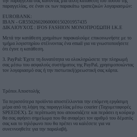
την παραγγελία σας κάνοντας μια απλή κατάθεση του ποσού της
παραγγελίας, σε έναν εκ των παρακάτω τραπεζικών λογαριασμών:
EUROBANK:
IBAN - GR5502602060000150201957435
ΔΙΚΑΙΟΥΧΟΣ : IFOS FASHION ΜΟΝΟΠΡΟΣΩΠΗ Ι.Κ.Ε
Μετά την κατάθεση χρημάτων παρακαλούμε επικοινωνήστε με το
τμήμα λογιστηρίου στέλνοντας ένα email για να γνωστοποιήσετε
ότι έγινε η κατάθεση.
3. PayPal: Έχετε τη δυνατότητα να ολοκληρώσετε την πληρωμή
σας μέσω του ασφαλούς συστήματος της PayPal, χρησιμοποιώντας
τον λογαριασμό σας ή την πιστωτική/χρεωστική σας κάρτα.
Τρόποι Αποστολής
Τα περισσότερα προϊόντα αποστέλλονται την επόμενη εργάσιμη
μέρα από τη λήψη της παραγγελίας μέσω courier (Ταχυμεταφορές
SPEEDEX). Σε περίπτωση που απουσιάζετε και περάσει η κούριερ
θα σας αφήσει σημείωμα που θα αναφέρει τον αριθμό του δέματός
σας και το τηλέφωνο που θα πρέπει να καλέσετε για να
συνεννοηθείτε για την παραλαβή.