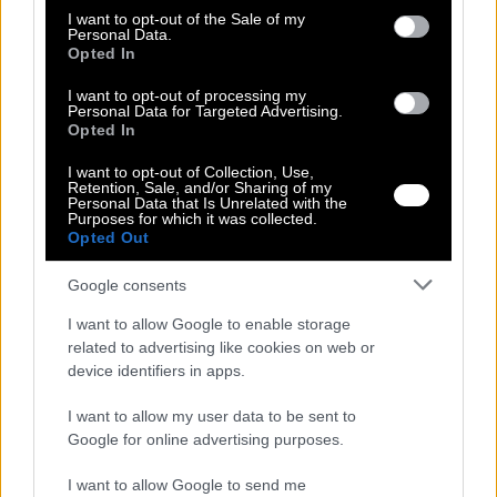
consent section.
I want to opt-out of the Sale of my
Personal Data.
Ρωτήστε για το προϊόν
Opted In
Αλλαγή Προϊόντος
I want to opt-out of processing my
Τρόποι Πληρωμής
Personal Data for Targeted Advertising.
Opted In
Τρόποι Αποστολής
I want to opt-out of Collection, Use,
Περιγραφή
Retention, Sale, and/or Sharing of my
Personal Data that Is Unrelated with the
Purposes for which it was collected.
Αυτό το άκρως θηλυκό και ρομαντικό τζιν γιλέκο σε ανοιχτόχρωμο
Opted Out
μπλε ντενιμ πλύσιμο αποτελεί ένα ξεχωριστό statement κομμάτι με
έντονη φεστιβαλική και boho-chic αύρα. Το ρούχο μαγνητίζει τα
βλέμματα χάρη στα περίτεχνα κεντημένα λουλούδια (μαργαρίτες)
Google consents
σε χαρούμενες αποχρώσεις του κίτρινου, του πορτοκαλί, του ροζ
και του μπλε, τα οποία στολίζουν ομοιόμορφα όλη την μπροστινή
I want to allow Google to enable storage
του επιφάνεια.
related to advertising like cookies on web or
device identifiers in apps.
Σχεδιαστικά, διαθέτει μια βαθιά V λαιμόκοψη η οποία
αναδεικνύεται από μια εντυπωσιακή, γεωμετρική ethnic
I want to allow my user data to be sent to
μπορντούρα σε πιο σκούρο μπλε τόνο, η οποία συνεχίζει
περιμετρικά κατά μήκος του στριφώματος. Το γιλέκο είναι
Google for online advertising purposes.
αμάνικο, έχει κανονική προς fitted γραμμή και κλείνει μπροστά με
λεπτά, κομψά κορδόνια που δένουν σε φιόγκους, αφήνοντας ένα
I want to allow Google to send me