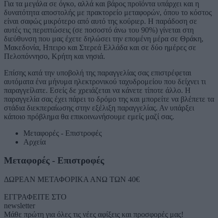
Για τα μεγάλα σε όγκο, αλλά και βάρος προϊόντα υπάρχει και η
δυνατότητα αποστολής με πρακτορείο μεταφορών, όπου το κόστος
είναι σαφώς μικρότερο από αυτό της κούριερ. Η παράδοση σε
αυτές τις περιπτώσεις (σε ποσοστό άνω του 90%) γίνεται στη
διεύθυνση που μας έχετε δηλώσει την επομένη μέρα σε Θράκη,
Μακεδονία, Ηπειρο και Στερεά Ελλάδα και σε δύο ημέρες σε
Πελοπόννησο, Κρήτη και νησιά.
Επίσης κατά την υποβολή της παραγγελίας σας επιστρέφεται
αυτόματα ένα μήνυμα ηλεκτρονικού ταχυδρομείου που δείχνει τι
παραγγείλατε. Εσείς δε χρειάζεται να κάνετε τίποτε άλλο. Η
παραγγελία σας έχει πάρει το δρόμο της και μπορείτε να βλέπετε τα
στάδια διεκπεραίωσης στην εξέλιξη παραγγελίας. Αν υπάρξει
κάποιο πρόβλημα θα επικοινωνήσουμε εμείς μαζί σας.
Μεταφορές - Επιστροφές
Αρχεία
Μεταφορές - Επιστροφές
ΔΩΡΕΑΝ ΜΕΤΑΦΟΡΙΚΑ ΑΝΩ ΤΩΝ 40€
ΕΓΓΡΑΦΕΙΤΕ ΣΤΟ
newsletter
Μάθε πρώτη για όλες τις νέες αφίξεις και προσφορές μας!