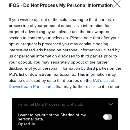
IFOS -
Do Not Process My Personal Information
Γιλέκο με Πολύχρωμα
Κεντημένα Λουλούδια και
If you wish to opt-out of the sale, sharing to third parties, or
processing of your personal or sensitive information for
Ethnic Μπορντούρα-Ε452
targeted advertising by us, please use the below opt-out
section to confirm your selection. Please note that after your
opt-out request is processed you may continue seeing
Κωδικός: Ε452
Διαθεσιμότητα:
interest-based ads based on personal information utilized by
Παράδοση σε 1 - 3 ημέρες
us or personal information disclosed to third parties prior to
90,00 €
your opt-out. You may separately opt-out of the further
79,90 €
disclosure of your personal information by third parties on the
Δείτε περισσότερα
από ΑΜΑΝΙΚΑ
IAB’s list of downstream participants. This information may
Χρώμα
Χρώμα
also be disclosed by us to third parties on the
IAB’s List of
Downstream Participants
that may further disclose it to other
Μέγεθος
S-M
third parties.
L-XL
Please note that this website/app uses one or more Google
Regular Fit
Plus Size
Personal Data Processing Opt Outs
services and may gather and store information including but
Ποσότητα:
not limited to your visit or usage behaviour. You may click to
I want to opt-out of the Sharing of my
personal data.
grant or deny consent to Google and its third-party tags to
Opted In
use your data for below specified purposes in below Google