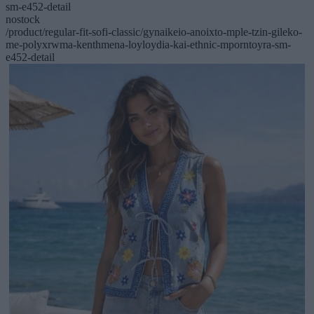
sm-e452-detail
nostock
/product/regular-fit-sofi-classic/gynaikeio-anoixto-mple-tzin-gileko-
me-polyxrwma-kenthmena-loyloydia-kai-ethnic-mporntoyra-sm-
e452-detail