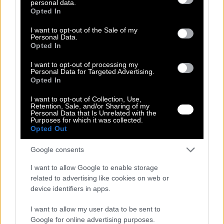
personal data.
Ρωτήστε για το προϊόν
grant or deny consent to Google and its third-party tags to
Opted In
use your data for below specified purposes in below Google
Αλλαγή Προϊόντος
consent section.
Τρόποι Πληρωμής
I want to opt-out of the Sale of my
Personal Data.
Τρόποι Αποστολής
Opted In
Περιγραφή
I want to opt-out of processing my
Personal Data for Targeted Advertising.
Opted In
Αυτό το μοντέρνο γυναικείο αμάνικο τζάκετ σε καφέ- πούρο
απόχρωση αποτελεί ένα statement κομμάτι που φέρνει μια φρέσκια,
I want to opt-out of Collection, Use,
urban-safari πινελιά στην γκαρνταρόμπα σου. Είναι ιδανικό για να
Retention, Sale, and/or Sharing of my
φορεθεί ως extra επίπεδο (layering) πάνω από casual t-shirts,
Personal Data that Is Unrelated with the
προσφέροντας άμεσο στυλ και χαρακτήρα.
Purposes for which it was collected.
Opted Out
Το γιλέκο διακρίνεται για τον χρηστικό και προσεγμένο σχεδιασμό
του:
Google consents
Όρθιο γιακά που κλείνει με διακριτικό κουμπί στο επάνω μέρος.
I want to allow Google to enable storage
Κρυφή πατιλέτα που καλύπτει το μπροστινό κλείσιμο για ένα clean
related to advertising like cookies on web or
και μίνιμαλ αποτέλεσμα.
device identifiers in apps.
Δύο μεγάλες τσέπες με καπάκι στο στήθος, που ενισχύουν το utility
I want to allow my user data to be sent to
στυλ του.
Google for online advertising purposes.