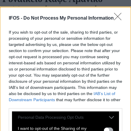
Utility Γιλέκο με Κορδόνι στη
Μέση-5485B
IFOS -
Do Not Process My Personal Information
If you wish to opt-out of the sale, sharing to third parties, or
Κωδικός: 5485B
processing of your personal or sensitive information for
Διαθεσιμότητα:
targeted advertising by us, please use the below opt-out
Παράδοση σε 1 - 3 ημέρες
65,00 €
section to confirm your selection. Please note that after your
39,00 €
opt-out request is processed you may continue seeing
Δείτε περισσότερα
από ΑΜΑΝΙΚΑ
interest-based ads based on personal information utilized by
Χρώμα
Χρώμα
us or personal information disclosed to third parties prior to
your opt-out. You may separately opt-out of the further
Μέγεθος
disclosure of your personal information by third parties on the
S-M
IAB’s list of downstream participants. This information may
M-L
also be disclosed by us to third parties on the
IAB’s List of
Regular Fit
Plus Size
Ποσότητα:
Downstream Participants
that may further disclose it to other
third parties.
Please note that this website/app uses one or more Google
Personal Data Processing Opt Outs
services and may gather and store information including but
not limited to your visit or usage behaviour. You may click to
I want to opt-out of the Sharing of my