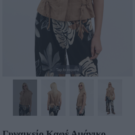
Tap to expand
Γυναικείο Καφέ Αμάνικο