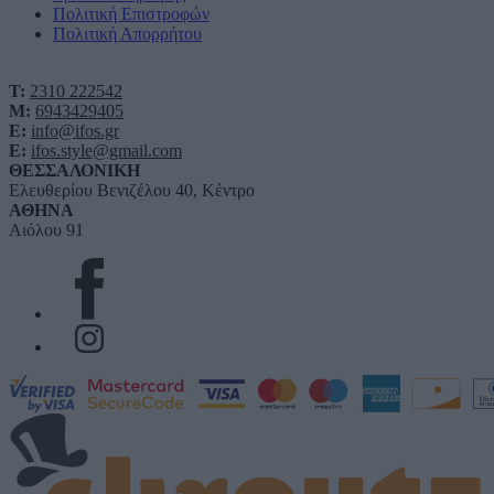
Πολιτική Επιστροφών
Πολιτική Απορρήτου
T:
2310 222542
M:
6943429405
E:
info@ifos.gr
E:
ifos.style@gmail.com
ΘΕΣΣΑΛΟΝΙΚΗ
Ελευθερίου Βενιζέλου 40, Κέντρο
ΑΘΗΝΑ
Αιόλου 91