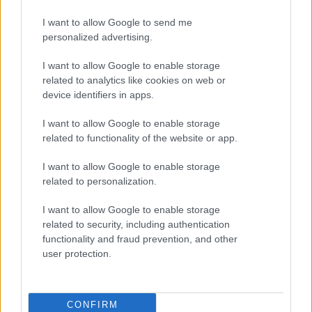
Ρυθμιζόμενα κορδόνια περίσφιξης στη μέση, τα οποία σου
επιτρέπουν να τονίσεις τη σιλουέτα σου ή να το φορέσεις σε πιο
I want to allow Google to send me
χαλαρή γραμμή.
personalized advertising.
Το σταθερό, δροσερό του ύφασμα πέφτει όμορφα στο σώμα, ενώ
I want to allow Google to enable storage
συνδυάζεται ιδανικά με ψηλόμεσες τζιν παντελόνες και oversized
related to analytics like cookies on web or
κοκάλινα γυαλιά ηλίου, όπως στη φωτογραφία, για ένα απόλυτα
σύγχρονο και κομψό look.
device identifiers in apps.
70% Tencel- 30% Linen
I want to allow Google to enable storage
related to functionality of the website or app.
Megethologio would go here
Αλλαγές και επιστροφές
I want to allow Google to enable storage
Θέλουμε να είστε απόλυτα ικανοποιημένοι με την αγορά σας.
related to personalization.
Εάν είστε δυστυχισμένοι για οποιοδήποτε λόγο, θα δεχτούμε με
I want to allow Google to enable storage
χαρά την επιστροφή / ανταλλαγή ενός αφόρετου προιόντος μέσα σε
related to security, including authentication
14 εργάσιμες ημέρες από την ημερομηνία παραλαβής του
functionality and fraud prevention, and other
προϊόντος.
Έχετε το δικαίωμα να επιστρέψετε τα προϊόντα που αγοράσατε και
user protection.
να ζητήσετε την αντικατάσταση τους όταν
- με αποδεδειγμένη υπαιτιότητα του ifos-shop.gr πουλήθηκαν
λανθασμένα προϊόντα ή προϊόντα κακής και ελαττωματικής
CONFIRM