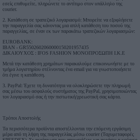
εσείς επιθυμείτε, πληρώνετε το αντίτιμο στον υπάλληλο της
courier.
2. Κατάθεση σε τραπεζικό λογαριασμό: Μπορείτε να εξοφλήσετε
την παραγγελία σας κάνοντας μια απλή κατάθεση του ποσού της
παραγγελίας, σε έναν εκ των παρακάτω τραπεζικών λογαριασμών:
EUROBANK:
IBAN - GR5502602060000150201957435
ΔΙΚΑΙΟΥΧΟΣ : IFOS FASHION ΜΟΝΟΠΡΟΣΩΠΗ Ι.Κ.Ε
Μετά την κατάθεση χρημάτων παρακαλούμε επικοινωνήστε με το
τμήμα λογιστηρίου στέλνοντας ένα email για να γνωστοποιήσετε
ότι έγινε η κατάθεση.
3. PayPal: Έχετε τη δυνατότητα να ολοκληρώσετε την πληρωμή
σας μέσω του ασφαλούς συστήματος της PayPal, χρησιμοποιώντας
τον λογαριασμό σας ή την πιστωτική/χρεωστική σας κάρτα.
Τρόποι Αποστολής
Τα περισσότερα προϊόντα αποστέλλονται την επόμενη εργάσιμη
μέρα από τη λήψη της παραγγελίας μέσω courier (Ταχυμεταφορές
SPEEDEX). Σε περίπτωση που απουσιάζετε και περάσει η κούριερ