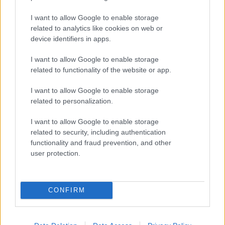
Συνδυάστε το με τζιν ή σορτς, όπως στη φωτογραφία, για ένα
casual-sporty look που ξεχωρίζει.
I want to allow Google to enable storage
related to analytics like cookies on web or
100% Polyester
device identifiers in apps.
Megethologio would go here
I want to allow Google to enable storage
Αλλαγές και επιστροφές
related to functionality of the website or app.
Θέλουμε να είστε απόλυτα ικανοποιημένοι με την αγορά σας.
Εάν είστε δυστυχισμένοι για οποιοδήποτε λόγο, θα δεχτούμε με
I want to allow Google to enable storage
χαρά την επιστροφή / ανταλλαγή ενός αφόρετου προιόντος μέσα σε
related to personalization.
14 εργάσιμες ημέρες από την ημερομηνία παραλαβής του
προϊόντος.
I want to allow Google to enable storage
Έχετε το δικαίωμα να επιστρέψετε τα προϊόντα που αγοράσατε και
related to security, including authentication
να ζητήσετε την αντικατάσταση τους όταν
functionality and fraud prevention, and other
- με αποδεδειγμένη υπαιτιότητα του ifos-shop.gr πουλήθηκαν
user protection.
λανθασμένα προϊόντα ή προϊόντα κακής και ελαττωματικής
ποιότητας (λάθος στη λήψη της παραγγελίας, στην τιμολόγηση,
στην αποστολή κ.λ.π.) και
CONFIRM
- σε όλες τις περιπτώσεις στις οποίες υπήρξε πρόβλημα /
πραγματικό ελάττωμα ή αλλοίωση στο προϊόν.
Σε αυτές τις περιπτώσεις η εταιρεία μας αναλαμβάνει το κόστος της