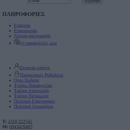
ΠΛΗΡΟΦΟΡΙΕΣ
Εταιρεία
Επικοινωνία
Αίτηση απεγγραφής
Οι παραγγελίες μου
Στοιχεία χρήστη
Προσωπικές Ρυθμίσεις
Όροι Χρήσης
Τρόποι Παραγγελίας
Τρόποι Αποστολής
Τρόποι Πληρωμής
Πολιτική Επιστροφών
Πολιτική Απορρήτου
T:
2310 222542
M:
6943429405