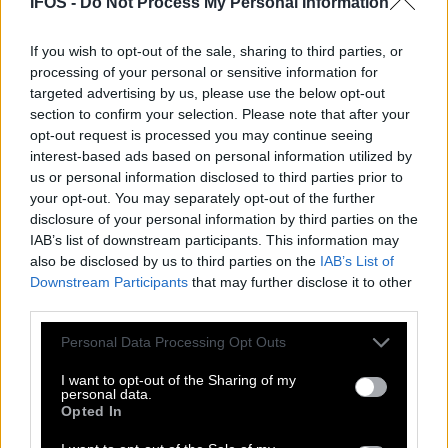
IFOS -
Do Not Process My Personal Information
Μπλε αμάνικο μπουφάν με
If you wish to opt-out of the sale, sharing to third parties, or
processing of your personal or sensitive information for
σχέδιο καπιτονέ και ψηλό
targeted advertising by us, please use the below opt-out
section to confirm your selection. Please note that after your
γιακά-A2889
opt-out request is processed you may continue seeing
interest-based ads based on personal information utilized by
Κωδικός: A2889
us or personal information disclosed to third parties prior to
Διαθεσιμότητα:
your opt-out. You may separately opt-out of the further
Παράδοση σε 1 - 3 ημέρες
disclosure of your personal information by third parties on the
35,00 €
IAB’s list of downstream participants. This information may
24,99 €
also be disclosed by us to third parties on the
IAB’s List of
Δείτε περισσότερα
από ΑΜΑΝΙΚΑ
Downstream Participants
that may further disclose it to other
Χρώμα
Χρώμα
third parties.
Μέγεθος
M
Please note that this website/app uses one or more Google
Personal Data Processing Opt Outs
L
services and may gather and store information including but
XL
not limited to your visit or usage behaviour. You may click to
I want to opt-out of the Sharing of my
personal data.
2XL
grant or deny consent to Google and its third-party tags to
Opted In
3XL
use your data for below specified purposes in below Google
Regular Fit
Plus Size
consent section.