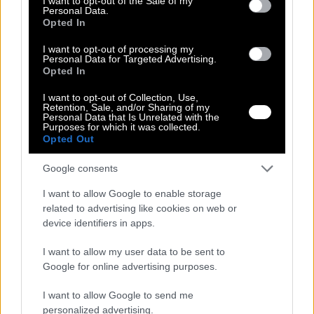
I want to opt-out of the Sale of my
Ποσότητα:
Personal Data.
Opted In
I want to opt-out of processing my
Personal Data for Targeted Advertising.
Opted In
Ρωτήστε για το προϊόν
I want to opt-out of Collection, Use,
Αλλαγή Προϊόντος
Retention, Sale, and/or Sharing of my
Personal Data that Is Unrelated with the
Τρόποι Πληρωμής
Purposes for which it was collected.
Opted Out
Τρόποι Αποστολής
Περιγραφή
Google consents
I want to allow Google to enable storage
Προσθέστε μια μοντέρνα και πρακτική πινελιά στο ντύσιμό σας με
αυτό το αμάνικο μπουφάν σε έντονο μπλε χρώμα. Η καπιτονέ υφή
related to advertising like cookies on web or
του προσφέρει ζεστασιά και στυλ, καθιστώντας το ιδανική επιλογή
device identifiers in apps.
για τις μεταβατικές εποχές.
I want to allow my user data to be sent to
Το μπουφάν διαθέτει ψηλό γιακά και κλείνει με φερμουάρ στο
Google for online advertising purposes.
μπροστινό μέρος. Η καπιτονέ ύφανση με το κυματιστό σχέδιο του
δίνει μια ιδιαίτερη αισθητική. Είναι ένα ευέλικτο κομμάτι που
μπορεί να φορεθεί πάνω από ένα τοπ ή μια μπλούζα.
I want to allow Google to send me
personalized advertising.