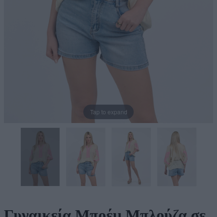
Tap to expand
Γυναικεία Μποέμ Μπλούζα σε