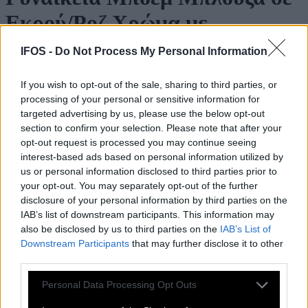
Εκρού/Ροζ Χρώμα με
Ανάγλυφο Κέντημα και
IFOS -
Do Not Process My Personal Information
Μανίκια 3/4-25486B
If you wish to opt-out of the sale, sharing to third parties, or
processing of your personal or sensitive information for
Κωδικός: 25486B
targeted advertising by us, please use the below opt-out
Διαθεσιμότητα:
section to confirm your selection. Please note that after your
Παράδοση σε 1 - 3 ημέρες
opt-out request is processed you may continue seeing
40,00 €
25,00 €
interest-based ads based on personal information utilized by
Δείτε περισσότερα
από Γυναικείες Μπλούζες
us or personal information disclosed to third parties prior to
Χρώμα
Χρώμα
your opt-out. You may separately opt-out of the further
disclosure of your personal information by third parties on the
Μέγεθος
IAB’s list of downstream participants. This information may
ONE SIZE
also be disclosed by us to third parties on the
IAB’s List of
Ποσότητα:
Downstream Participants
that may further disclose it to other
third parties.
Please note that this website/app uses one or more Google
Personal Data Processing Opt Outs
services and may gather and store information including but