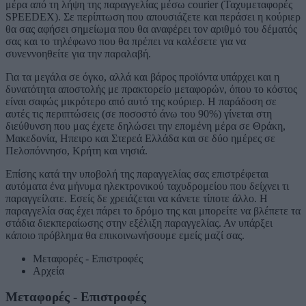
μέρα από τη λήψη της παραγγελίας μέσω courier (Ταχυμεταφορές
SPEEDEX). Σε περίπτωση που απουσιάζετε και περάσει η κούριερ
θα σας αφήσει σημείωμα που θα αναφέρει τον αριθμό του δέματός
σας και το τηλέφωνο που θα πρέπει να καλέσετε για να
συνεννοηθείτε για την παραλαβή.
Για τα μεγάλα σε όγκο, αλλά και βάρος προϊόντα υπάρχει και η
δυνατότητα αποστολής με πρακτορείο μεταφορών, όπου το κόστος
είναι σαφώς μικρότερο από αυτό της κούριερ. Η παράδοση σε
αυτές τις περιπτώσεις (σε ποσοστό άνω του 90%) γίνεται στη
διεύθυνση που μας έχετε δηλώσει την επομένη μέρα σε Θράκη,
Μακεδονία, Ηπειρο και Στερεά Ελλάδα και σε δύο ημέρες σε
Πελοπόννησο, Κρήτη και νησιά.
Επίσης κατά την υποβολή της παραγγελίας σας επιστρέφεται
αυτόματα ένα μήνυμα ηλεκτρονικού ταχυδρομείου που δείχνει τι
παραγγείλατε. Εσείς δε χρειάζεται να κάνετε τίποτε άλλο. Η
παραγγελία σας έχει πάρει το δρόμο της και μπορείτε να βλέπετε τα
στάδια διεκπεραίωσης στην εξέλιξη παραγγελίας. Αν υπάρξει
κάποιο πρόβλημα θα επικοινωνήσουμε εμείς μαζί σας.
Μεταφορές - Επιστροφές
Αρχεία
Μεταφορές - Επιστροφές