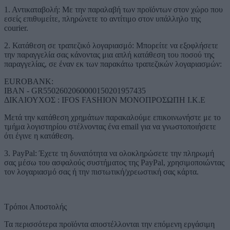
1. Αντικαταβολή: Με την παραλαβή των προϊόντων στον χώρο που
εσείς επιθυμείτε, πληρώνετε το αντίτιμο στον υπάλληλο της
courier.
2. Κατάθεση σε τραπεζικό λογαριασμό: Μπορείτε να εξοφλήσετε
την παραγγελία σας κάνοντας μια απλή κατάθεση του ποσού της
παραγγελίας, σε έναν εκ των παρακάτω τραπεζικών λογαριασμών:
EUROBANK:
IBAN - GR5502602060000150201957435
ΔΙΚΑΙΟΥΧΟΣ : IFOS FASHION ΜΟΝΟΠΡΟΣΩΠΗ Ι.Κ.Ε
Μετά την κατάθεση χρημάτων παρακαλούμε επικοινωνήστε με το
τμήμα λογιστηρίου στέλνοντας ένα email για να γνωστοποιήσετε
ότι έγινε η κατάθεση.
3. PayPal: Έχετε τη δυνατότητα να ολοκληρώσετε την πληρωμή
σας μέσω του ασφαλούς συστήματος της PayPal, χρησιμοποιώντας
τον λογαριασμό σας ή την πιστωτική/χρεωστική σας κάρτα.
Τρόποι Αποστολής
Τα περισσότερα προϊόντα αποστέλλονται την επόμενη εργάσιμη