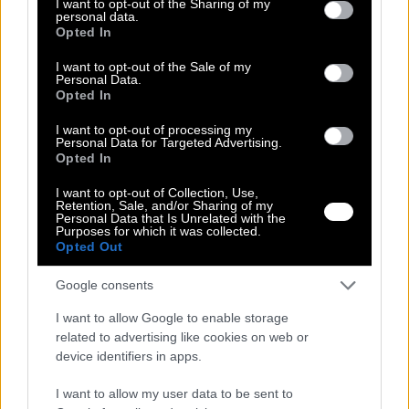
not limited to your visit or usage behaviour. You may click to
I want to opt-out of the Sharing of my
Ρωτήστε για το προϊόν
personal data.
grant or deny consent to Google and its third-party tags to
Αλλαγή Προϊόντος
Opted In
use your data for below specified purposes in below Google
Τρόποι Πληρωμής
consent section.
I want to opt-out of the Sale of my
Τρόποι Αποστολής
Personal Data.
Opted In
Περιγραφή
I want to opt-out of processing my
Personal Data for Targeted Advertising.
Ένα εντυπωσιακό τοπ που κλέβει τις εντυπώσεις με τις περίτεχνες
Opted In
λεπτομέρειές του και την αέρινη αίσθησή του. Το εκρού χρώμα της
βάσης αναδεικνύει τέλεια το ροζ κέντημα, δημιουργώντας μια
I want to opt-out of Collection, Use,
ρομαντική διάθεση.
Retention, Sale, and/or Sharing of my
Personal Data that Is Unrelated with the
Η λαιμόκοψη διαθέτει ένα διακριτικό άνοιγμα σε σχήμα V, το
Purposes for which it was collected.
οποίο πλαισιώνεται από κάθετες σειρές κεντημένων μοτίβων.
Opted Out
Τα μανίκια με μήκος 3/4 είναι διακοσμημένα με πλούσια ethnic
Google consents
σχέδια και τελειώνουν σε λάστιχο για ένα ελαφρώς "puffy"
αποτέλεσμα.
I want to allow Google to enable storage
related to advertising like cookies on web or
Η γραμμή της είναι άνετη και αέρινη, προσφέροντας ελευθερία
device identifiers in apps.
κινήσεων και στυλ.
Το ύφασμα έχει μια φυσική, ελαφρώς ανάγλυφη υφή που
I want to allow my user data to be sent to
προσδίδει αυθεντικότητα στο μποέμ ύφος του ρούχου.