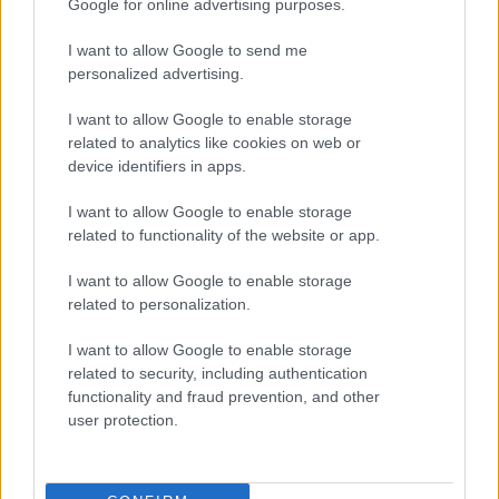
Google for online advertising purposes.
Μπορείτε να τη συνδυάσετε με το αγαπημένο σας τζιν παντελόνι
I want to allow Google to send me
για μια καθημερινή εμφάνιση με άποψη ή με μια μονόχρωμη
παντελόνα για πιο ιδιαίτερες περιστάσεις.
personalized advertising.
Ποιότητα: 86% Viscoze - 11% Polyester - 3% Cotton
I want to allow Google to enable storage
related to analytics like cookies on web or
Διαστάσεις
device identifiers in apps.
Περιφέρεια Στήθους:
125cm
I want to allow Google to enable storage
Περιφέρεια Γοφών:
135cm
related to functionality of the website or app.
Megethologio would go here
I want to allow Google to enable storage
Αλλαγές και επιστροφές
related to personalization.
Θέλουμε να είστε απόλυτα ικανοποιημένοι με την αγορά σας.
I want to allow Google to enable storage
Εάν είστε δυστυχισμένοι για οποιοδήποτε λόγο, θα δεχτούμε με
χαρά την επιστροφή / ανταλλαγή ενός αφόρετου προιόντος μέσα σε
related to security, including authentication
14 εργάσιμες ημέρες από την ημερομηνία παραλαβής του
functionality and fraud prevention, and other
προϊόντος.
user protection.
Έχετε το δικαίωμα να επιστρέψετε τα προϊόντα που αγοράσατε και
να ζητήσετε την αντικατάσταση τους όταν
- με αποδεδειγμένη υπαιτιότητα του ifos-shop.gr πουλήθηκαν