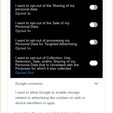
services and may gather and store information including but
+Χρώματα
not limited to your visit or usage behaviour. You may click to
I want to opt-out of the Sharing of my
personal data.
Μέγεθος
grant or deny consent to Google and its third-party tags to
Opted In
ONE SIZE
use your data for below specified purposes in below Google
Ποσότητα:
consent section.
I want to opt-out of the Sale of my
Personal Data.
Opted In
I want to opt-out of processing my
Personal Data for Targeted Advertising.
Opted In
Ρωτήστε για το προϊόν
Αλλαγή Προϊόντος
I want to opt-out of Collection, Use,
Retention, Sale, and/or Sharing of my
Τρόποι Πληρωμής
Personal Data that Is Unrelated with the
Τρόποι Αποστολής
Purposes for which it was collected.
Opted Out
Περιγραφή
Google consents
Δώστε μια ρομαντική και θηλυκή νότα στο καθημερινό σας
I want to allow Google to enable storage
ντύσιμο με αυτό το ιδιαίτερο T-shirt δύο επιπέδων. Το ρούχο
συνδυάζει την άνεση ενός κλασικού βαμβακερού top με την
related to advertising like cookies on web or
πολυτέλεια της ντελικάτης δαντέλας, η οποία εμφανίζεται ως
device identifiers in apps.
εσωτερική στρώση στα μακριά μανίκια και στο τελείωμα.
Διαθέσιμο σε υπέροχες αποχρώσεις: