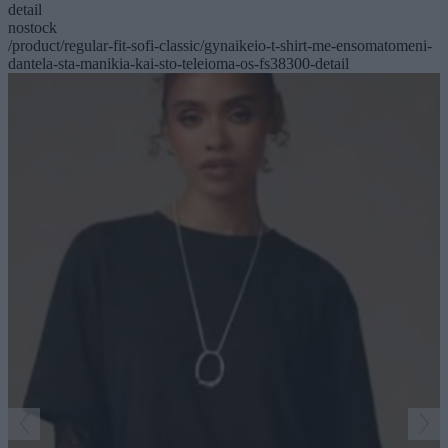
detail
nostock
/product/regular-fit-sofi-classic/gynaikeio-t-shirt-me-ensomatomeni-
dantela-sta-manikia-kai-sto-teleioma-os-fs38300-detail