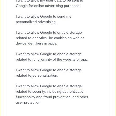
I want to allow my user data to be sent to
Google for online advertising purposes.
Σιέλ: Για μια δροσερή και αιθέρια εμφάνιση.
Μπεζ: Η απόλυτη nude επιλογή που ταιριάζει με όλα.
I want to allow Google to send me
personalized advertising.
Χακί: Μια γήινη και μοντέρνα απόχρωση για κάθε ώρα.
I want to allow Google to enable storage
Σάπιο Μήλο: Ρομαντικό και διαχρονικό.
related to analytics like cookies on web or
Κίτρινο Παστέλ: Φωτεινό και χαρούμενο.
device identifiers in apps.
Λευκό: Καθαρό και κομψό.
I want to allow Google to enable storage
Μαύρο: Για μυστηριώδη και chic στυλ.
related to functionality of the website or app.
Megethologio would go here
I want to allow Google to enable storage
related to personalization.
Αλλαγές και επιστροφές
Θέλουμε να είστε απόλυτα ικανοποιημένοι με την αγορά σας.
I want to allow Google to enable storage
Εάν είστε δυστυχισμένοι για οποιοδήποτε λόγο, θα δεχτούμε με
related to security, including authentication
χαρά την επιστροφή / ανταλλαγή ενός αφόρετου προιόντος μέσα σε
functionality and fraud prevention, and other
14 εργάσιμες ημέρες από την ημερομηνία παραλαβής του
user protection.
προϊόντος.
Έχετε το δικαίωμα να επιστρέψετε τα προϊόντα που αγοράσατε και
να ζητήσετε την αντικατάσταση τους όταν