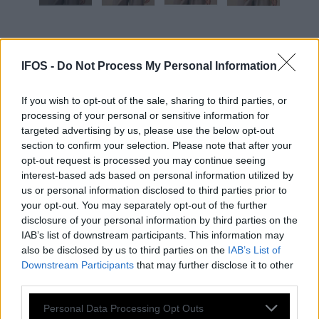
Γυναικείο T-shirt με
IFOS -
Do Not Process My Personal Information
Ενσωματωμένη Δαντέλα στα
Μανίκια και στο Τελείωμα σε
If you wish to opt-out of the sale, sharing to third parties, or
processing of your personal or sensitive information for
Διάφορα Χρώματα-FS38300
targeted advertising by us, please use the below opt-out
section to confirm your selection. Please note that after your
opt-out request is processed you may continue seeing
Κωδικός: FS38300
Διαθεσιμότητα:
interest-based ads based on personal information utilized by
Παράδοση σε 1 - 3 ημέρες
us or personal information disclosed to third parties prior to
39,00 €
your opt-out. You may separately opt-out of the further
29,99 €
disclosure of your personal information by third parties on the
Δείτε περισσότερα
από Γυναικείες Μπλούζες
IAB’s list of downstream participants. This information may
Χρώμα
Χρώμα
also be disclosed by us to third parties on the
IAB’s List of
Downstream Participants
that may further disclose it to other
third parties.
Please note that this website/app uses one or more Google
Personal Data Processing Opt Outs