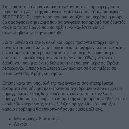
Τα περισσότερα προϊόντα αποστέλλονται την επόμενη εργάσιμη
μέρα από τη λήψη της παραγγελίας μέσω courier (Ταχυμεταφορές
SPEEDEX). Σε περίπτωση που απουσιάζετε και περάσει η κούριερ
θα σας αφήσει σημείωμα που θα αναφέρει τον αριθμό του δέματός
σας και το τηλέφωνο που θα πρέπει να καλέσετε για να
συνεννοηθείτε για την παραλαβή.
Για τα μεγάλα σε όγκο, αλλά και βάρος προϊόντα υπάρχει και η
δυνατότητα αποστολής με πρακτορείο μεταφορών, όπου το κόστος
είναι σαφώς μικρότερο από αυτό της κούριερ. Η παράδοση σε
αυτές τις περιπτώσεις (σε ποσοστό άνω του 90%) γίνεται στη
διεύθυνση που μας έχετε δηλώσει την επομένη μέρα σε Θράκη,
Μακεδονία, Ηπειρο και Στερεά Ελλάδα και σε δύο ημέρες σε
Πελοπόννησο, Κρήτη και νησιά.
Επίσης κατά την υποβολή της παραγγελίας σας επιστρέφεται
αυτόματα ένα μήνυμα ηλεκτρονικού ταχυδρομείου που δείχνει τι
παραγγείλατε. Εσείς δε χρειάζεται να κάνετε τίποτε άλλο. Η
παραγγελία σας έχει πάρει το δρόμο της και μπορείτε να βλέπετε τα
στάδια διεκπεραίωσης στην εξέλιξη παραγγελίας. Αν υπάρξει
κάποιο πρόβλημα θα επικοινωνήσουμε εμείς μαζί σας.
Μεταφορές - Επιστροφές
Αρχεία