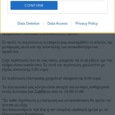
CONFIRM
- με αποδεδειγμένη υπαιτιότητα του ifos-shop.gr πουλήθηκαν
λανθασμένα προϊόντα ή προϊόντα κακής και ελαττωματικής
ποιότητας (λάθος στη λήψη της παραγγελίας, στην τιμολόγηση,
στην αποστολή κ.λ.π.) και
Data Deletion
Data Access
Privacy Policy
- σε όλες τις περιπτώσεις στις οποίες υπήρξε πρόβλημα /
πραγματικό ελάττωμα ή αλλοίωση στο προϊόν.
Σε αυτές τις περιπτώσεις η εταιρεία μας αναλαμβάνει το κόστος της
μεταφοράς αλλά και της αποστολής του αντικαθιστώμενου
προιόντος.
Στην περίπτωση που δε σας κάνει, μπορείτε να το αλλάξετε (με την
πλήρη συσκευασία του). Σε ευτή την περίπτωση χρεώνεστε με
έξοδα αποστολής 5,00 ευρώ.
Σε περίπτωση επιστροφής χρημάτων αφαιρούνται 8,00 ευρώ
Το τηλεφωνικό μας κέντρο είναι ανοιχτό για αλλαγες καθημερινά
εκτός Δευτέρας και Σαββάτου από τις 10.00-15.00.
*Σε κάθε περίπτωση η επιστροφή και αντικατάσταση θα πρέπει να
γίνεται ως εξής:
α) επικοινωνήσετε την ίδια ή την επομένη εργάσιμη ημέρα με το
Ηλεκτρονικό Κατάστημα