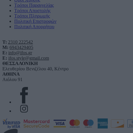
Τρόποι Παραγγελίας
Τρόποι Αποστολής
Τρόποι Πληρωμής
Πολιτική Επιστροφών
Πολιτική Απορρήτου
T:
2310 222542
M:
6943429405
E:
info@ifos.gr
E:
ifos.style@gmail.com
ΘΕΣΣΑΛΟΝΙΚΗ
Ελευθερίου Βενιζέλου 40, Κέντρο
ΑΘΗΝΑ
Αιόλου 91