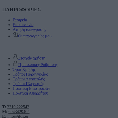
ΠΛΗΡΟΦΟΡΙΕΣ
Εταιρεία
Επικοινωνία
Αίτηση απεγγραφής
Οι παραγγελίες μου
Στοιχεία χρήστη
Προσωπικές Ρυθμίσεις
Όροι Χρήσης
Τρόποι Παραγγελίας
Τρόποι Αποστολής
Τρόποι Πληρωμής
Πολιτική Επιστροφών
Πολιτική Απορρήτου
T:
2310 222542
M:
6943429405
E:
info@ifos.gr