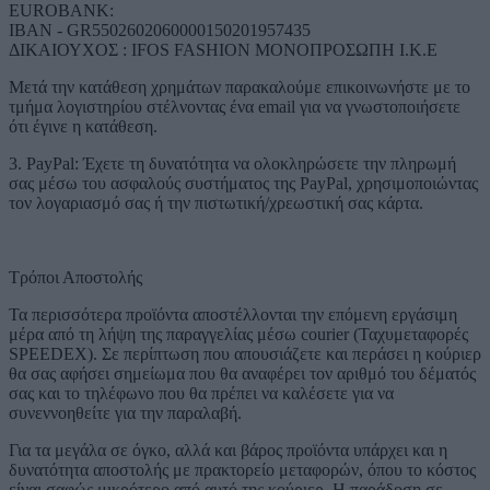
EUROBANK:
IBAN - GR5502602060000150201957435
ΔΙΚΑΙΟΥΧΟΣ : IFOS FASHION ΜΟΝΟΠΡΟΣΩΠΗ Ι.Κ.Ε
Μετά την κατάθεση χρημάτων παρακαλούμε επικοινωνήστε με το
τμήμα λογιστηρίου στέλνοντας ένα email για να γνωστοποιήσετε
ότι έγινε η κατάθεση.
3. PayPal: Έχετε τη δυνατότητα να ολοκληρώσετε την πληρωμή
σας μέσω του ασφαλούς συστήματος της PayPal, χρησιμοποιώντας
τον λογαριασμό σας ή την πιστωτική/χρεωστική σας κάρτα.
Τρόποι Αποστολής
Τα περισσότερα προϊόντα αποστέλλονται την επόμενη εργάσιμη
μέρα από τη λήψη της παραγγελίας μέσω courier (Ταχυμεταφορές
SPEEDEX). Σε περίπτωση που απουσιάζετε και περάσει η κούριερ
θα σας αφήσει σημείωμα που θα αναφέρει τον αριθμό του δέματός
σας και το τηλέφωνο που θα πρέπει να καλέσετε για να
συνεννοηθείτε για την παραλαβή.
Για τα μεγάλα σε όγκο, αλλά και βάρος προϊόντα υπάρχει και η
δυνατότητα αποστολής με πρακτορείο μεταφορών, όπου το κόστος
είναι σαφώς μικρότερο από αυτό της κούριερ. Η παράδοση σε