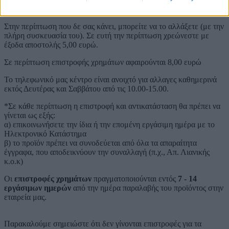
προιόντος.
Στην περίπτωση που δε σας κάνει, μπορείτε να το αλλάξετε (με την
πλήρη συσκευασία του). Σε ευτή την περίπτωση χρεώνεστε με
έξοδα αποστολής 5,00 ευρώ.
Σε περίπτωση επιστροφής χρημάτων αφαιρούνται 8,00 ευρώ
Το τηλεφωνικό μας κέντρο είναι ανοιχτό για αλλαγες καθημερινά
εκτός Δευτέρας και Σαββάτου από τις 10.00-15.00.
*Σε κάθε περίπτωση η επιστροφή και αντικατάσταση θα πρέπει να
γίνεται ως εξής:
α) επικοινωνήσετε την ίδια ή την επομένη εργάσιμη ημέρα με το
Ηλεκτρονικό Κατάστημα
β) το προϊόν πρέπει να συνοδεύεται από όλα τα απαραίτητα
έγγραφα, που αποδεικνύουν την συναλλαγή (π.χ., Απ. Λιανικής
κ.ο.κ)
Οι
επιστροφές χρημάτων
πραγματοποιούνται εντός
7 - 14
εργάσιμων ημερών
από την ημέρα παραλαβής του προϊόντος στην
εταιρεία μας.
Παρακαλούμε σημειώστε ότι δεν γίνονται επιστροφές για τα