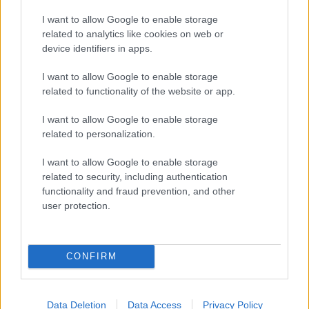
Περιφέρεια Στήθους:
106cm
Περιφέρεια Μέσης:
102cm
I want to allow Google to enable storage
Περιφέρεια Γοφών:
108cm
related to analytics like cookies on web or
device identifiers in apps.
Megethologio would go here
I want to allow Google to enable storage
Αλλαγές και επιστροφές
Θέλουμε να είστε απόλυτα ικανοποιημένοι με την αγορά σας.
related to functionality of the website or app.
Εάν είστε δυστυχισμένοι για οποιοδήποτε λόγο, θα δεχτούμε με
I want to allow Google to enable storage
χαρά την επιστροφή / ανταλλαγή ενός αφόρετου προιόντος μέσα σε
related to personalization.
14 εργάσιμες ημέρες από την ημερομηνία παραλαβής του
προϊόντος.
I want to allow Google to enable storage
Έχετε το δικαίωμα να επιστρέψετε τα προϊόντα που αγοράσατε και
να ζητήσετε την αντικατάσταση τους όταν
related to security, including authentication
functionality and fraud prevention, and other
- με αποδεδειγμένη υπαιτιότητα του ifos-shop.gr πουλήθηκαν
user protection.
λανθασμένα προϊόντα ή προϊόντα κακής και ελαττωματικής
ποιότητας (λάθος στη λήψη της παραγγελίας, στην τιμολόγηση,
στην αποστολή κ.λ.π.) και
CONFIRM
- σε όλες τις περιπτώσεις στις οποίες υπήρξε πρόβλημα /
πραγματικό ελάττωμα ή αλλοίωση στο προϊόν.
Σε αυτές τις περιπτώσεις η εταιρεία μας αναλαμβάνει το κόστος της
Data Deletion
Data Access
Privacy Policy
μεταφοράς αλλά και της αποστολής του αντικαθιστώμενου