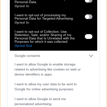
Personal Data.
4XL
Opted In
Regular Fit
Plus Size
Ποσότητα:
I want to opt-out of processing my
Personal Data for Targeted Advertising.
Opted In
I want to opt-out of Collection, Use,
Retention, Sale, and/or Sharing of my
Personal Data that Is Unrelated with the
Purposes for which it was collected.
Ρωτήστε για το προϊόν
Opted Out
Αλλαγή Προϊόντος
Τρόποι Πληρωμής
Google consents
Τρόποι Αποστολής
I want to allow Google to enable storage
Περιγραφή
related to advertising like cookies on web or
device identifiers in apps.
Δερμάτινο τζάκετ με τσέπες,φερμουάρ στο μπροστά μέρος και
κουμπί στο πάνω μέρος.
I want to allow my user data to be sent to
Google for online advertising purposes.
100% polyester.
I want to allow Google to send me
Διαστάσεις
personalized advertising.