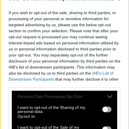
If you wish to opt-out of the sale, sharing to third parties, or
processing of your personal or sensitive information for
targeted advertising by us, please use the below opt-out
section to confirm your selection. Please note that after your
opt-out request is processed you may continue seeing
Δερμάτινο τζάκετ-1963
interest-based ads based on personal information utilized by
us or personal information disclosed to third parties prior to
your opt-out. You may separately opt-out of the further
Κωδικός: 1963
disclosure of your personal information by third parties on the
Διαθεσιμότητα:
IAB’s list of downstream participants. This information may
Παράδοση σε 1 - 3 ημέρες
also be disclosed by us to third parties on the
IAB’s List of
55,00 €
39,90 €
Downstream Participants
that may further disclose it to other
Δείτε περισσότερα
από Νέες Αφίξεις
third parties.
Χρώμα
Χρώμα
Please note that this website/app uses one or more Google
Personal Data Processing Opt Outs
Μέγεθος
services and may gather and store information including but
M
not limited to your visit or usage behaviour. You may click to
I want to opt-out of the Sharing of my
personal data.
L
grant or deny consent to Google and its third-party tags to
Opted In
XL
use your data for below specified purposes in below Google
2XL
consent section.
I want to opt-out of the Sale of my
3XL