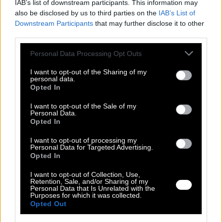
IAB’s list of downstream participants. This information may
45,00 €
also be disclosed by us to third parties on the
IAB’s List of
29,90 €
Downstream Participants
that may further disclose it to other
Δείτε περισσότερα
από Νέες Αφίξεις
Χρώμα
Χρώμα
third parties.
Please note that this website/app uses one or more Google
Personal Data Processing Opt Outs
services and may gather and store information including but
Ρωτήστε για το προϊόν
not limited to your visit or usage behaviour. You may click to
I want to opt-out of the Sharing of my
personal data.
Αλλαγή Προϊόντος
grant or deny consent to Google and its third-party tags to
Opted In
Τρόποι Πληρωμής
use your data for below specified purposes in below Google
consent section.
Τρόποι Αποστολής
I want to opt-out of the Sale of my
Personal Data.
Opted In
Περιγραφή
I want to opt-out of processing my
Πρόκειται για ένα διάφανο, μακρυμάνικο πουκάμισο σε χακί
Personal Data for Targeted Advertising.
απόχρωση. Το ύφασμά του έχει μια διακριτική λάμψη. Διαθέτει
Opted In
κλασικό γιακά, τσέπη στο στήθος και κουμπιά στο μπροστινό
μέρος. Έχει άνοιγμα στην πλάτη, το οποίο δένει με διακριτικά
I want to opt-out of Collection, Use,
κορδόνια. Αυτό το σχέδιο προσδίδει μια μοντέρνα και σέξι νότα
Retention, Sale, and/or Sharing of my
Personal Data that Is Unrelated with the
στο κατά τα άλλα κλασικό πουκάμισο.
Purposes for which it was collected.
Opted Out
100% Satin