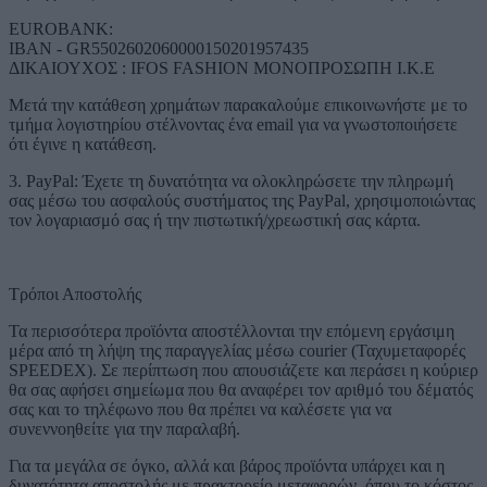
EUROBANK:
IBAN - GR5502602060000150201957435
ΔΙΚΑΙΟΥΧΟΣ : IFOS FASHION ΜΟΝΟΠΡΟΣΩΠΗ Ι.Κ.Ε
Μετά την κατάθεση χρημάτων παρακαλούμε επικοινωνήστε με το
τμήμα λογιστηρίου στέλνοντας ένα email για να γνωστοποιήσετε
ότι έγινε η κατάθεση.
3. PayPal: Έχετε τη δυνατότητα να ολοκληρώσετε την πληρωμή
σας μέσω του ασφαλούς συστήματος της PayPal, χρησιμοποιώντας
τον λογαριασμό σας ή την πιστωτική/χρεωστική σας κάρτα.
Τρόποι Αποστολής
Τα περισσότερα προϊόντα αποστέλλονται την επόμενη εργάσιμη
μέρα από τη λήψη της παραγγελίας μέσω courier (Ταχυμεταφορές
SPEEDEX). Σε περίπτωση που απουσιάζετε και περάσει η κούριερ
θα σας αφήσει σημείωμα που θα αναφέρει τον αριθμό του δέματός
σας και το τηλέφωνο που θα πρέπει να καλέσετε για να
συνεννοηθείτε για την παραλαβή.
Για τα μεγάλα σε όγκο, αλλά και βάρος προϊόντα υπάρχει και η
δυνατότητα αποστολής με πρακτορείο μεταφορών, όπου το κόστος