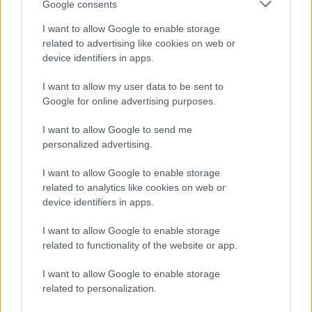
Διαστάσεις
Google consents
I want to allow Google to enable storage
Περιφέρεια Στήθους:
110cm
Περιφέρεια Γοφών:
110cm
related to advertising like cookies on web or
device identifiers in apps.
Megethologio would go here
I want to allow my user data to be sent to
Αλλαγές και επιστροφές
Google for online advertising purposes.
Θέλουμε να είστε απόλυτα ικανοποιημένοι με την αγορά σας.
Εάν είστε δυστυχισμένοι για οποιοδήποτε λόγο, θα δεχτούμε με
I want to allow Google to send me
χαρά την επιστροφή / ανταλλαγή ενός αφόρετου προιόντος μέσα σε
personalized advertising.
14 εργάσιμες ημέρες από την ημερομηνία παραλαβής του
προϊόντος.
I want to allow Google to enable storage
Έχετε το δικαίωμα να επιστρέψετε τα προϊόντα που αγοράσατε και
related to analytics like cookies on web or
να ζητήσετε την αντικατάσταση τους όταν
device identifiers in apps.
- με αποδεδειγμένη υπαιτιότητα του ifos-shop.gr πουλήθηκαν
λανθασμένα προϊόντα ή προϊόντα κακής και ελαττωματικής
I want to allow Google to enable storage
ποιότητας (λάθος στη λήψη της παραγγελίας, στην τιμολόγηση,
related to functionality of the website or app.
στην αποστολή κ.λ.π.) και
I want to allow Google to enable storage
- σε όλες τις περιπτώσεις στις οποίες υπήρξε πρόβλημα /
πραγματικό ελάττωμα ή αλλοίωση στο προϊόν.
related to personalization.
Σε αυτές τις περιπτώσεις η εταιρεία μας αναλαμβάνει το κόστος της