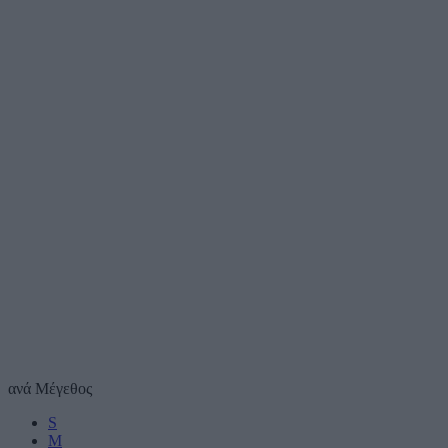
ανά
Μέγεθος
S
M