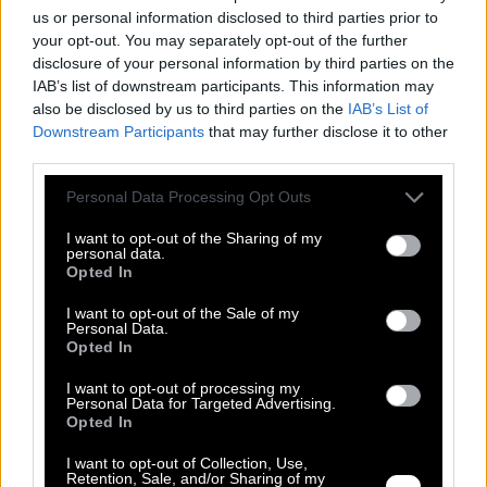
us or personal information disclosed to third parties prior to
your opt-out. You may separately opt-out of the further
disclosure of your personal information by third parties on the
IAB’s list of downstream participants. This information may
also be disclosed by us to third parties on the
IAB’s List of
Downstream Participants
that may further disclose it to other
third parties.
Please note that this website/app uses one or more Google
Personal Data Processing Opt Outs
services and may gather and store information including but
not limited to your visit or usage behaviour. You may click to
I want to opt-out of the Sharing of my
personal data.
grant or deny consent to Google and its third-party tags to
Opted In
use your data for below specified purposes in below Google
consent section.
I want to opt-out of the Sale of my
Personal Data.
Opted In
I want to opt-out of processing my
Personal Data for Targeted Advertising.
Opted In
Αμάνικο με γαζιά-0372
I want to opt-out of Collection, Use,
Retention, Sale, and/or Sharing of my