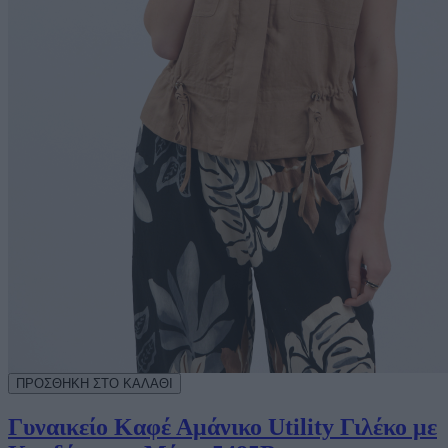
Γυναικείο Καφέ Αμάνικο Utility Γιλέκο με